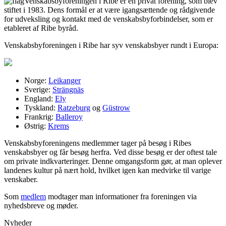
Venskabsbyforeningen i Ribe
er en privat forening, som blev
stiftet i 1983. Dens formål er at være igangsættende og rådgivende
for udveksling og kontakt med de venskabsbyforbindelser, som er
etableret af Ribe byråd.
Venskabsbyforeningen i Ribe har syv venskabsbyer rundt i Europa:
Norge:
Leikanger
Sverige:
Strängnäs
England:
Ely
Tyskland:
Ratzeburg
og
Güstrow
Frankrig:
Balleroy
Østrig:
Krems
Venskabsbyforeningens medlemmer tager på besøg i Ribes
venskabsbyer og får besøg herfra. Ved disse besøg er der oftest tale
om private indkvarteringer. Denne omgangsform gør, at man oplever
landenes kultur på nært hold, hvilket igen kan medvirke til varige
venskaber.
Som
medlem
modtager man informationer fra foreningen via
nyhedsbreve og møder.
Nyheder