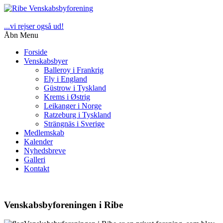
...vi rejser også ud!
Åbn Menu
Forside
Venskabsbyer
Balleroy i Frankrig
Ely i England
Güstrow i Tyskland
Krems i Østrig
Leikanger i Norge
Ratzeburg i Tyskland
Strängnäs i Sverige
Medlemskab
Kalender
Nyhedsbreve
Galleri
Kontakt
Venskabsbyforeningen i Ribe